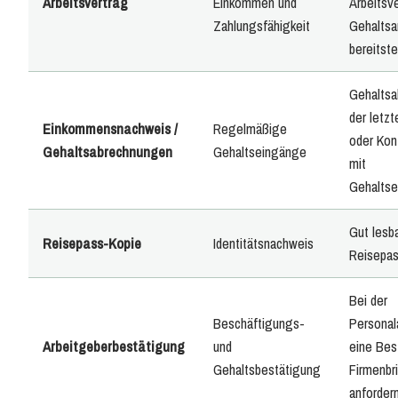
Arbeitsvertrag
Einkommen und
Arbeitsv
Zahlungsfähigkeit
Gehalts
bereitste
Gehalts
der letz
Einkommensnachweis /
Regelmäßige
oder Ko
Gehaltsabrechnungen
Gehaltseingänge
mit
Gehalts
Gut lesb
Reisepass-Kopie
Identitätsnachweis
Reisepas
Bei der
Beschäftigungs-
Personal
Arbeitgeberbestätigung
und
eine Bes
Gehaltsbestätigung
Firmenbr
anforder