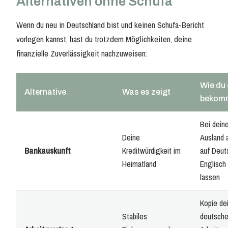
Alternativen ohne Schufa
Wenn du neu in Deutschland bist und keinen Schufa-Bericht
vorlegen kannst, hast du trotzdem Möglichkeiten, deine
finanzielle Zuverlässigkeit nachzuweisen:
Wie du
Alternative
Was es zeigt
bekom
Bei dein
Deine
Ausland 
Bankauskunft
Kreditwürdigkeit im
auf Deut
Heimatland
Englisch
lassen
Kopie de
Stabiles
deutsch