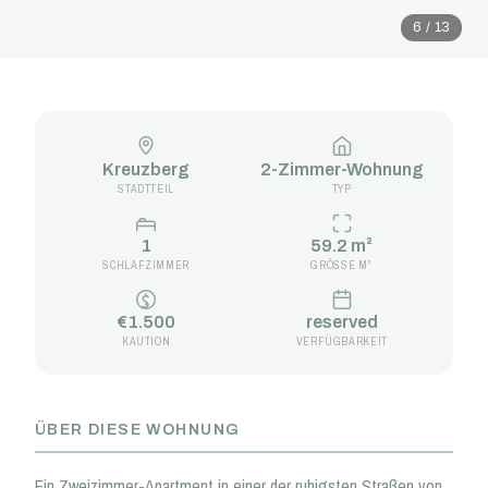
6 / 13
Kreuzberg
2-Zimmer-Wohnung
STADTTEIL
TYP
1
59.2 m²
SCHLAFZIMMER
GRÖSSE M²
€1.500
reserved
KAUTION
VERFÜGBARKEIT
ÜBER DIESE WOHNUNG
Ein Zweizimmer-Apartment in einer der ruhigsten Straßen von