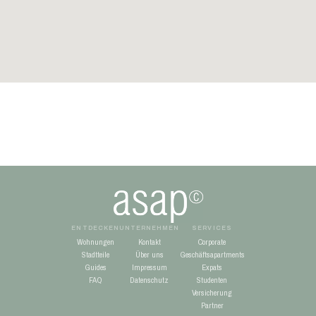
ENTDECKEN
UNTERNEHMEN
SERVICES
Wohnungen
Kontakt
Corporate
Stadtteile
Über uns
Geschäftsapartments
Guides
Impressum
Expats
FAQ
Datenschutz
Studenten
Versicherung
Partner