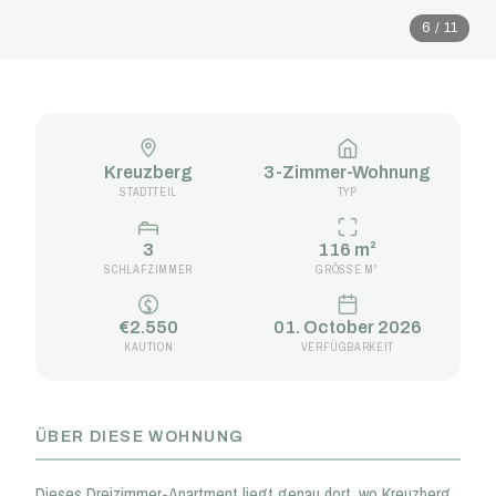
6 / 11
Kreuzberg
3-Zimmer-Wohnung
STADTTEIL
TYP
3
116 m²
SCHLAFZIMMER
GRÖSSE M²
€2.550
01. October 2026
KAUTION
VERFÜGBARKEIT
ÜBER DIESE WOHNUNG
Dieses Dreizimmer-Apartment liegt genau dort, wo Kreuzberg