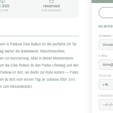
2.200
reserved
AUTION
VERFÜGBARKEIT
BEWIRB
VORNAME 
t in Pankow. Dein Balkon ist der perfekte Ort für
Tag wartet die Badewanne. Waschmaschine,
E-MAIL *
en zur Ausstattung. Alles in deiner Monatsmiete
h um die Ecke findest du den Panke-Uferweg und den
 Pankow ist dort, wo Berlin zur Ruhe kommt — Parks,
TELEFON
em du dich vom ersten Tag an zuhause fülst. S+U
en zum Alexanderplatz.
EINZUGSD