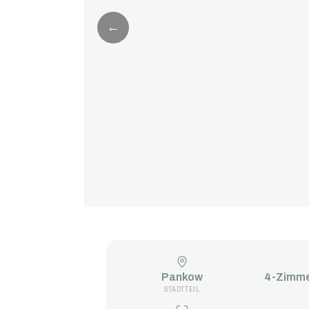
←
Pankow
4-Zimm
STADTTEIL