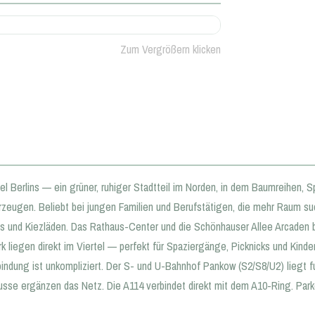
Zum Vergrößern klicken
tel Berlins — ein grüner, ruhiger Stadtteil im Norden, in dem Baumreihen,
 erzeugen. Beliebt bei jungen Familien und Berufstätigen, die mehr Raum 
s und Kiezläden. Das Rathaus-Center und die Schönhauser Allee Arcaden 
liegen direkt im Viertel — perfekt für Spaziergänge, Picknicks und Kinder
dung ist unkompliziert. Der S- und U-Bahnhof Pankow (S2/S8/U2) liegt fuß
sse ergänzen das Netz. Die A114 verbindet direkt mit dem A10-Ring. Par