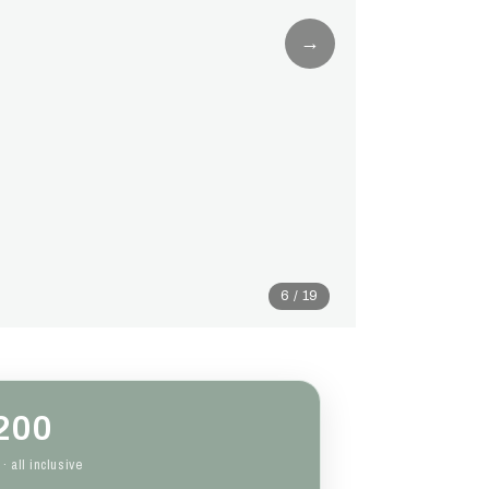
→
6 / 19
200
· all inclusive