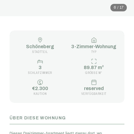
6 / 17
Schöneberg
3-Zimmer-Wohnung
STADTTEIL
TYP
3
89.87 m²
SCHLAFZIMMER
GRÖSSE M²
€2.300
reserved
KAUTION
VERFÜGBARKEIT
ÜBER DIESE WOHNUNG
Dieses Dreizimmer-Apartment liegt genau dort, wo